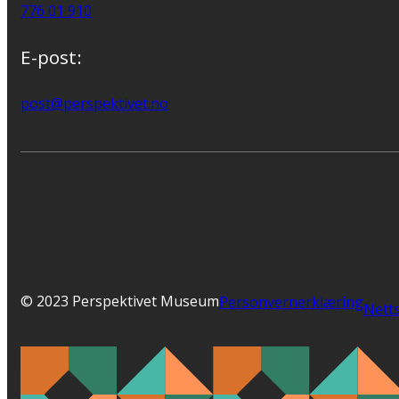
776 01 910
E-post:
post@perspektivet.no
© 2023 Perspektivet Museum
Personvernerklæring
Netts