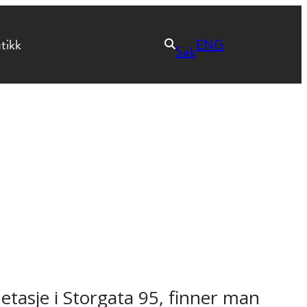
tikk
ENG
Søk
e etasje i Storgata 95, finner man