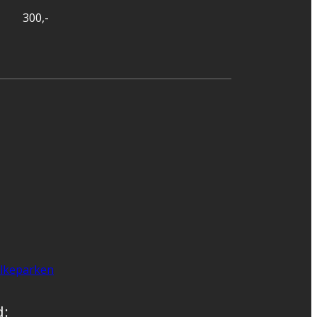
300,-
lkeparken
d: