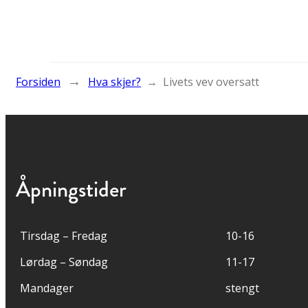
→
Forsiden
Hva skjer?
→
Livets vev oversatt
Åpningstider
Tirsdag – Fredag
10-16
Lørdag – Søndag
11-17
Mandager
stengt