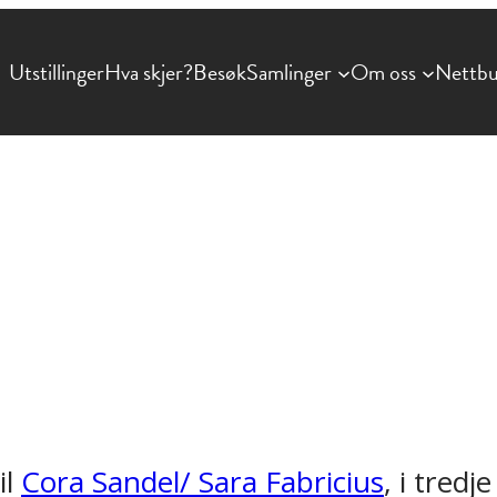
Utstillinger
Hva skjer?
Besøk
Samlinger
Om oss
Nettbu
il
Cora Sandel/ Sara Fabricius
, i tredj