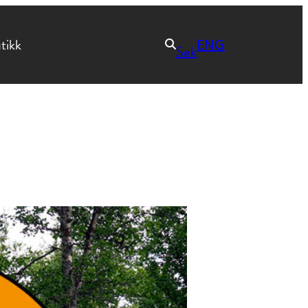
tikk
ENG
Søk