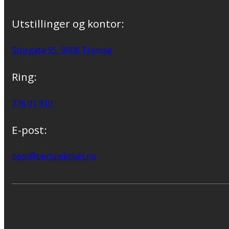
Utstillinger og kontor:
Storgata 95, 9008 Tromsø
Ring:
776 01 910
E-post:
post@perspektivet.no