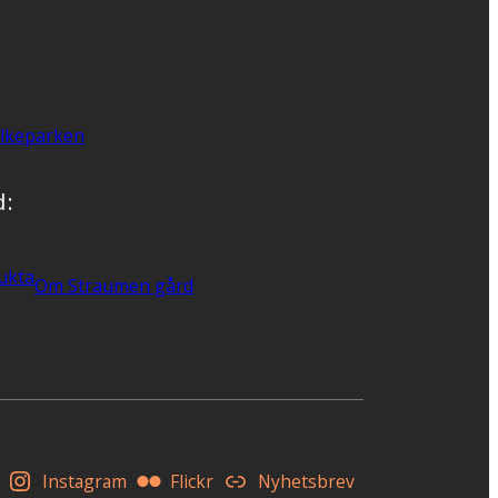
lkeparken
d:
ukta
Om Straumen gård
Instagram
Flickr
Nyhetsbrev