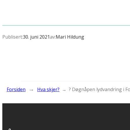
Publisert:
30. juni 2021
av:
Mari Hildung
→
Forsiden
Hva skjer?
→
? Døgnåpen lydvandring i F