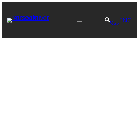
Hopp
til
ENG
Søk
innhold