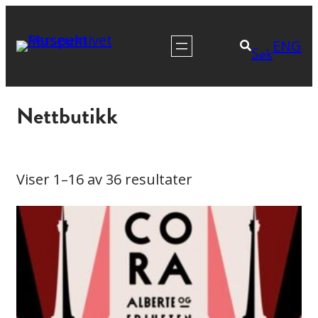
Hopp
til
ENG
Søk
innhold
Nettbutikk
Viser 1–16 av 36 resultater