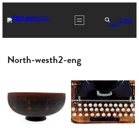
ENG
Søk
North-westh2-eng