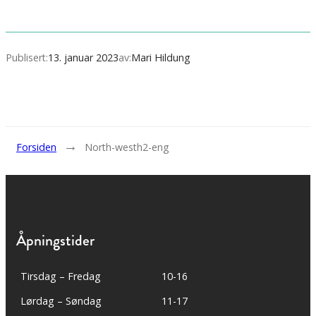
Publisert:
13. januar 2023
av:
Mari Hildung
→
Forsiden
North-westh2-eng
Åpningstider
Tirsdag – Fredag
10-16
Lørdag – Søndag
11-17