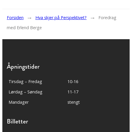
→
→
Forsiden
Hva skjer på Perspektivet?
Foredrag
med Erlend Berge
Åpningstider
Tirsdag – Fredag
10-16
Lørdag – Søndag
11-17
Mandager
stengt
Billetter