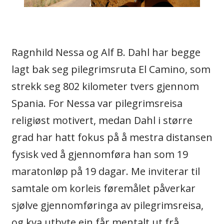
Ragnhild Nessa og Alf B. Dahl har begge
lagt bak seg pilegrimsruta El Camino, som
strekk seg 802 kilometer tvers gjennom
Spania. For Nessa var pilegrimsreisa
religiøst motivert, medan Dahl i større
grad har hatt fokus på å mestra distansen
fysisk ved å gjennomføra han som 19
maratonløp på 19 dagar. Me inviterar til
samtale om korleis føremålet påverkar
sjølve gjennomføringa av pilegrimsreisa,
og kva utbyte ein får mentalt ut frå