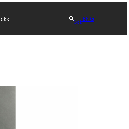
tikk
ENG
Søk