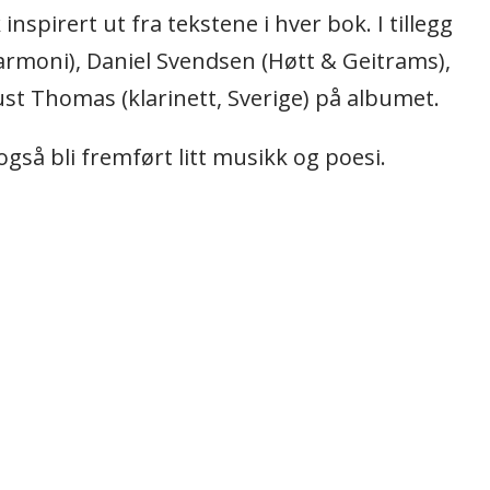
nspirert ut fra tekstene i hver bok. I tillegg
armoni), Daniel Svendsen (Høtt & Geitrams),
ust Thomas (klarinett, Sverige) på albumet.
også bli fremført litt musikk og poesi.