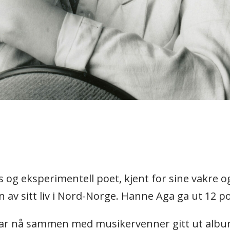
t
og eksperimentell poet, kjent for sine vakre o
v sitt liv i Nord-Norge. Hanne Aga ga ut 12 p
) har nå sammen med musikervenner gitt ut alb