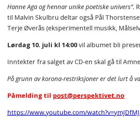
Hanne Aga og hennar unike poetiske univers”
. 
til Malvin Skulbru deltar også Pål Thorstens
Terje Øverås (eksperimentell musikk, Målselv
Lørdag 10. juli kl 14:00
vil albumet bli prese
Inntekter fra salget av CD-en skal gå til Amne
På grunn av korona-restriksjoner er det lurt å vær
Påmelding til
post@perspektivet.no
https://www.youtube.com/watch?v=ymJDfMJ