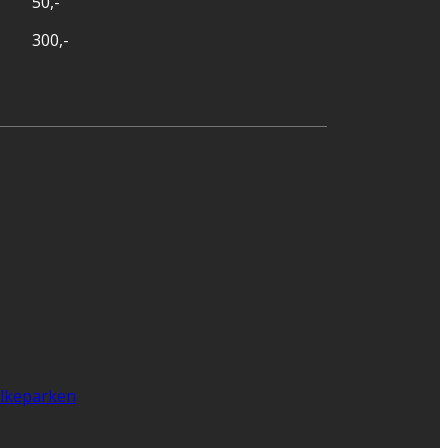
50,-
300,-
lkeparken