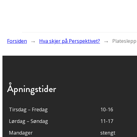
→
→
Forsiden
Hva skjer på Perspektivet?
Plateslepp
Åpningstider
Tirsdag – Fredag
10-16
Lørdag – Søndag
11-17
Mandager
stengt