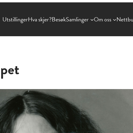
Utstillinger
Hva skjer?
Besøk
Samlinger
Om oss
Nettbu
åpet