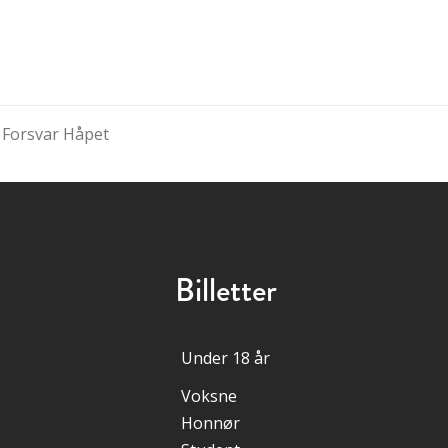
 Forsvar Håpet
Billetter
Under 18 år
Voksne
Honnør