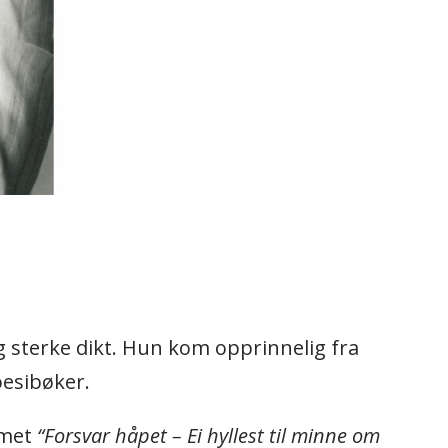
g sterke dikt. Hun kom opprinnelig fra
oesibøker.
umet
“Forsvar håpet – Ei hyllest til minne om