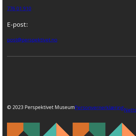
776 01 910
E-post:
post@perspektivet.no
© 2023 Perspektivet Museum
Personvernerklæring
Netts