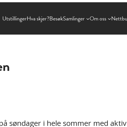
Utstillinger
Hva skjer?
Besøk
Samlinger
Om oss
Nettbu
en
på søndager i hele sommer med aktivit