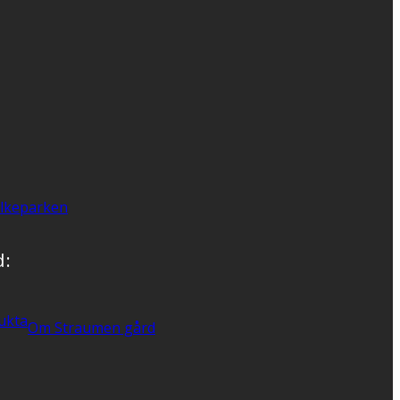
lkeparken
d:
ukta
Om Straumen gård