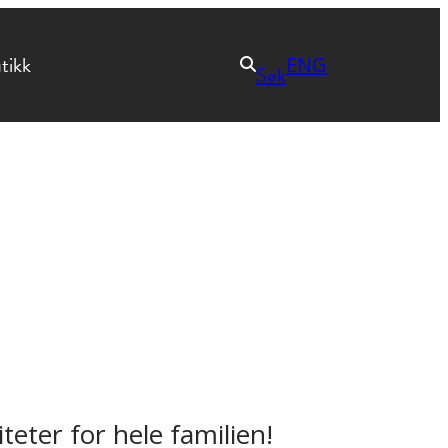
tikk
ENG
Søk
eter for hele familien!