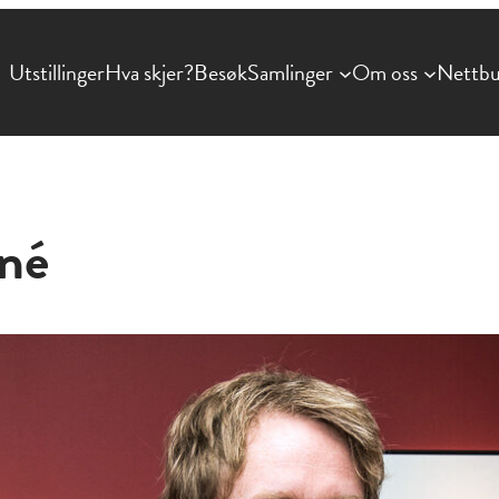
Utstillinger
Hva skjer?
Besøk
Samlinger
Om oss
Nettbu
rné