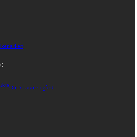
lkeparken
d:
ukta
Om Straumen gård