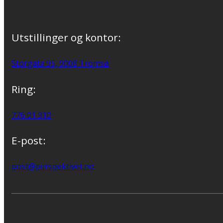
Utstillinger og kontor:
Storgata 95, 9008 Tromsø
Ring:
776 01 910
E-post:
post@perspektivet.no