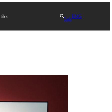
tikk
ENG
Søk