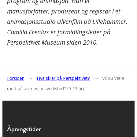
program og animasjon. Hun er
manusforfatter, produsent og regissør i et
animasjonsstudio Ulvenfilm på Lillehammer.
Camilla Erenius er formidlingsleder på
Perspektivet Museum siden 2010.
→
→
Forsiden
Hva skjer på Perspektivet?
Vil du være
med på animasjonsverksted? (9-13 år)
Åpningstider