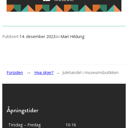
Publisert:
14. desember 2023
av:
Mari Hildung
→
Forsiden
Hva skjer?
→
Julehandel i museumsbutikken
Åpningstider
Tirsdag – Fredag
10-16