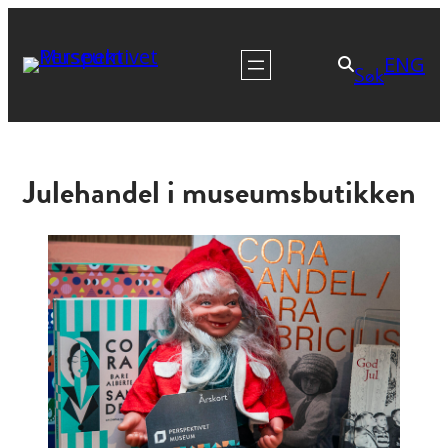
ENG
Søk
Julehandel i museumsbutikken