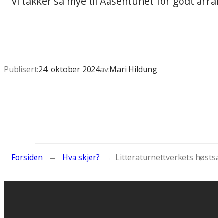
Vi takker så mye til Aasentunet for godt arra
Publisert:
24. oktober 2024
av:
Mari Hildung
→
Forsiden
Hva skjer?
→
Litteraturnettverkets høsts