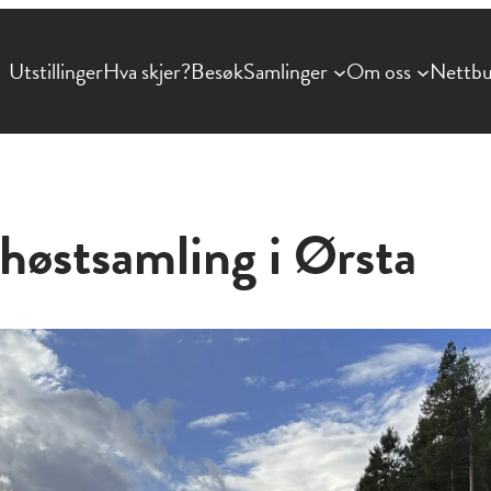
Utstillinger
Hva skjer?
Besøk
Samlinger
Om oss
Nettbu
 høstsamling i Ørsta