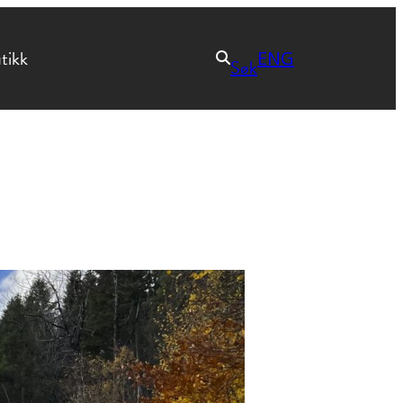
tikk
ENG
Søk