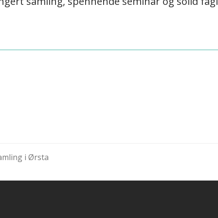
ngert samling, spennende seminar og solid fagli
amling i Ørsta