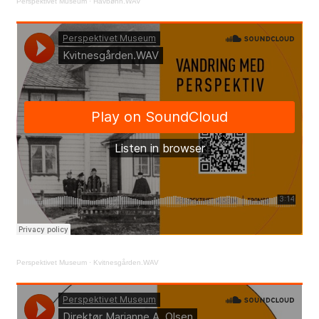
Perspektivet Museum
·
Havbønn.WAV
Perspektivet Museum
·
Kvitnesgården.WAV