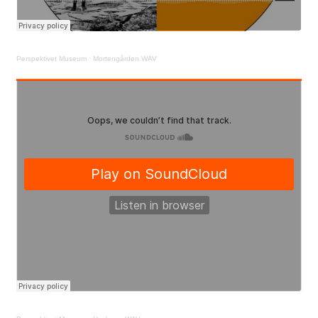
Perspektivet Museum
·
Mortengården.WAV