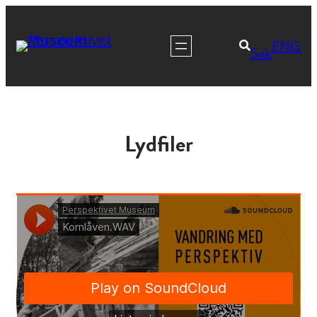
Hopp
til
ENG
Søk
innhold
Lydfiler