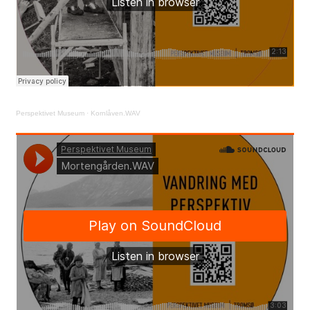
Perspektivet Museum
·
Kornlåven.WAV