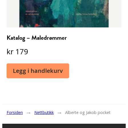
Katalog – Maledrømmer
kr
179
Legg i handlekurv
→
→
Forsiden
Nettbutikk
Alberte og Jakob pocket