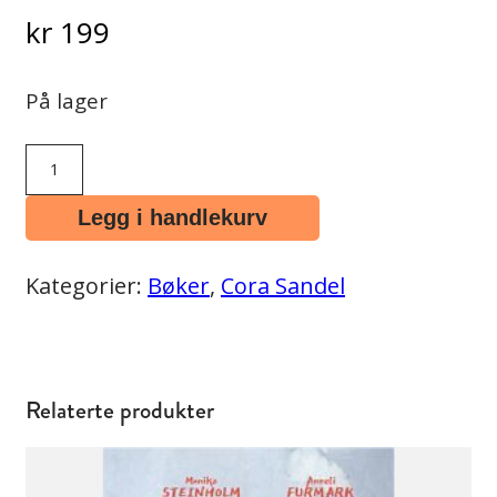
kr
199
På lager
Alberte
og
Legg i handlekurv
Jakob
pocket
Kategorier:
Bøker
,
Cora Sandel
antall
Relaterte produkter