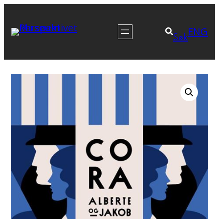
Hopp
til
ENG
Søk
innhold