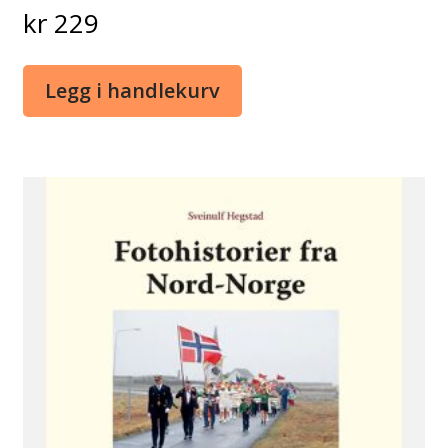
kr
229
Legg i handlekurv