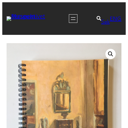
Hopp
til
ENG
Søk
innhold