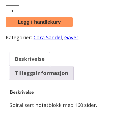
Spiralblokk
A5
Legg i handlekurv
Cora
Sandel
Kategorier:
Cora Sandel
,
Gaver
antall
Beskrivelse
Tilleggsinformasjon
Beskrivelse
Spiralisert notatblokk med 160 sider.