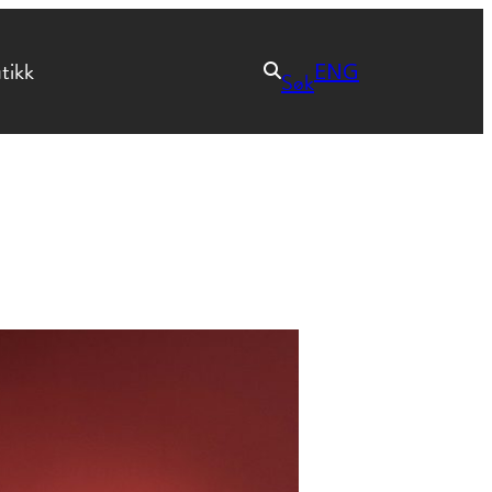
tikk
ENG
Søk