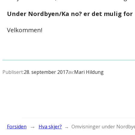
Under Nordbyen/Ka no? er det mulig for p
Velkommen!
Publisert:
28. september 2017
av:
Mari Hildung
→
Forsiden
Hva skjer?
→
Omvisninger under Nordby