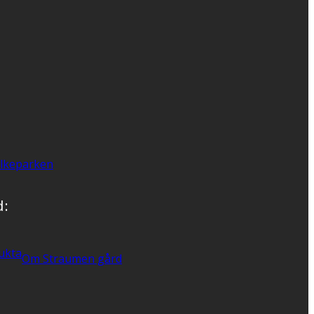
lkeparken
d:
ukta
Om Straumen gård