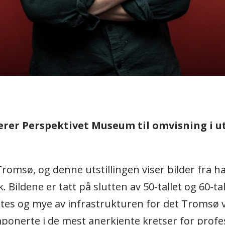
erer Perspektivet Museum til omvisning i u
Tromsø, og denne utstillingen viser bilder fra 
k. Bildene er tatt på slutten av 50-tallet og 60
es og mye av infrastrukturen for det Tromsø vi 
ponerte i de mest anerkjente kretser for profes