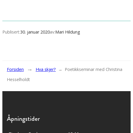
Publisert:
30. januar 2020
av:
Mari Hildung
→
Forsiden
Hva skjer?
→
Poetikkseminar med Christina
Hesselholdt
Åpningstider