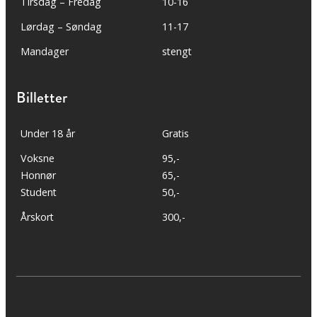
Tirsdag – Fredag
10-16
Lørdag – Søndag
11-17
Mandager
stengt
Billetter
Under 18 år
Gratis
Voksne
95,-
Honnør
65,-
Student
50,-
Årskort
300,-