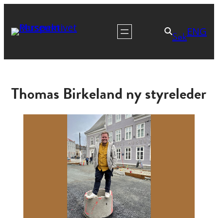
ENG
Søk
Thomas Birkeland ny styreleder