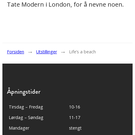
Tate Modern i London, for å nevne noen.
→
→
Forsiden
Utstillinger
Life’s a beach
Åpningstider
Tirsdag – Fredag
10-16
Lørdag – Søndag
11-17
Mandager
stengt