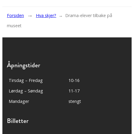
→
Forsiden
Hva skjer?
→
Drama-elever tilbake på
museet
Åpningstider
Tirsdag – Fredag
10-16
Lørdag – Søndag
11-17
Mandager
stengt
Billetter