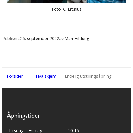
Foto: C. Erenius
Publisert:
26. september 2022
av:
Mari Hildung
→
Forsiden
Hva skjer?
→
Endelig utstillingsåpning!
Åpningstider
Tirsdag – Fredag
10-16