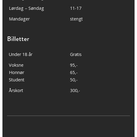
Lørdag – Søndag
11-17
Mandager
stengt
Billetter
Under 18 år
Gratis
Voksne
95,-
Honnør
65,-
Student
50,-
Årskort
300,-