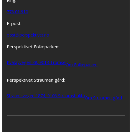
Ring:
776 01 910
E-post:
post@perspektivet.no
Perspektivet Folkeparken:
Kvaløyvegen 38, 9013 Tromsø
Om Folkeparken
Perspektivet Straumen gård:
Straumsvegen 1874, 9106 Straumsbukta
Om Straumen gård