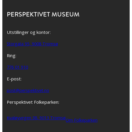
PERSPEKTIVET MUSEUM
Utstillinger og kontor:
Storgata 95, 9008 Tromsø
Ring:
776 01 910
E-post:
post@perspektivet.no
Perspektivet Folkeparken:
Kvaløyvegen 38, 9013 Tromsø
Om Folkeparken