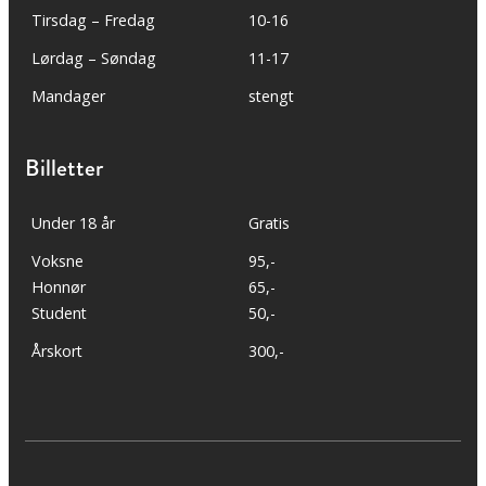
Tirsdag – Fredag
10-16
Lørdag – Søndag
11-17
Mandager
stengt
Billetter
Under 18 år
Gratis
Voksne
95,-
Honnør
65,-
Student
50,-
Årskort
300,-