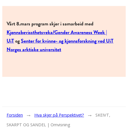
Vårt 8.mars program skjer i samarbeid med
Kjønnsbevissthetsveka/Gender Awareness Week |
UiT
og
Senter for kvinne- og kjønnsforskning ved UiT
Norges arktiske universitet
→
→
Forsiden
Hva skjer på Perspektivet?
SKEIVT,
SKARPT OG SANDEL | Omvisning