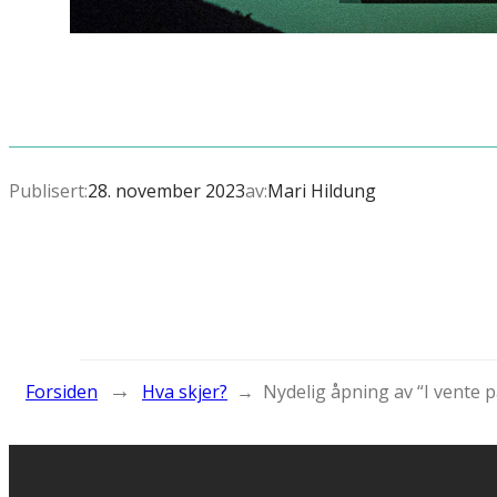
Publisert:
28. november 2023
av:
Mari Hildung
→
Forsiden
Hva skjer?
→
Nydelig åpning av “I vente 