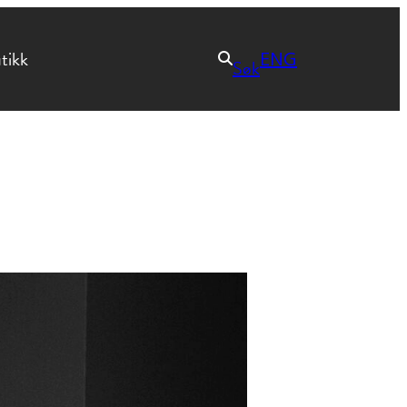
tikk
ENG
Søk