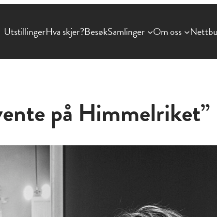
Utstillinger
Hva skjer?
Besøk
Samlinger
Om oss
Nettbu
 vente på Himmelriket”