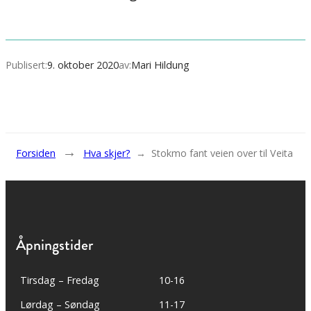
Publisert:
9. oktober 2020
av:
Mari Hildung
→
Forsiden
Hva skjer?
→
Stokmo fant veien over til Veita
Åpningstider
Tirsdag – Fredag
10-16
Lørdag – Søndag
11-17