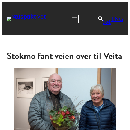
ENG
Søk
Stokmo fant veien over til Veita