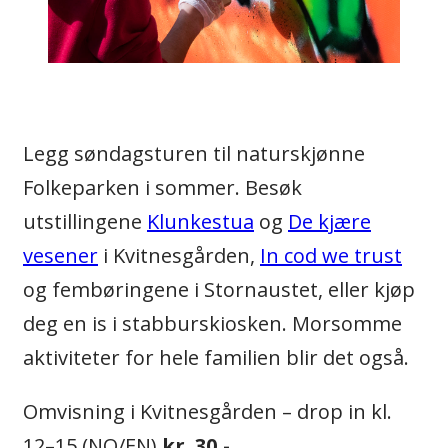
Legg søndagsturen til naturskjønne
Folkeparken i sommer. Besøk
utstillingene
Klunkestua
og
De kjære
vesener
i Kvitnesgården,
In cod we trust
og fembøringene­ i Stornaustet, eller kjøp
deg en is i stabburskiosken­. Morsomme
aktiviteter for hele familien blir det også.
Omvisning i Kvitnesgården – drop in kl.
12–15 (NO/EN)
kr. 30,-