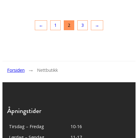
←
1
2
3
→
→
Forsiden
Nettbutikk
Åpningstider
Tirsdag – Fredag
10-16
Lørdag – Søndag
11-17