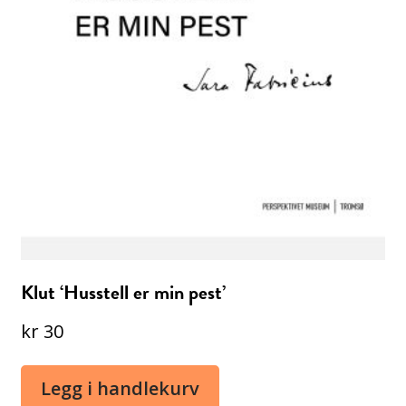
Klut ‘Husstell er min pest’
kr
30
Legg i handlekurv