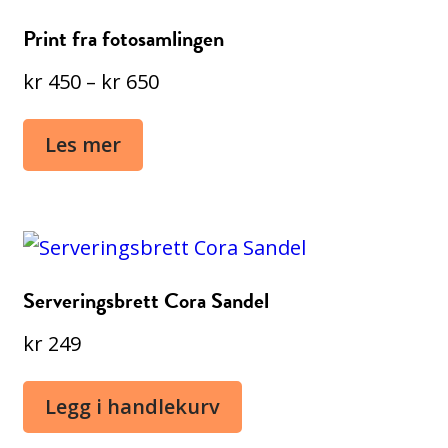
Print fra fotosamlingen
Prisområde:
kr
450
–
kr
650
kr 450
Les mer
til
kr 650
Serveringsbrett Cora Sandel
kr
249
Legg i handlekurv