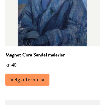
Magnet Cora Sandel malerier
kr
40
Velg alternativ
Dette
produktet