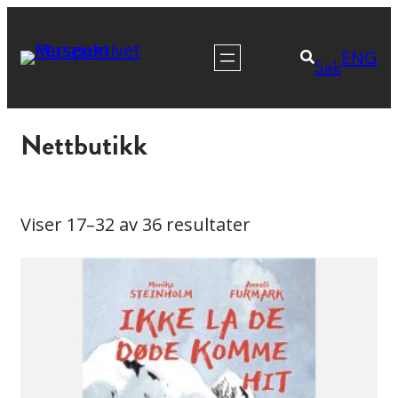
Hopp
til
ENG
Søk
innhold
Nettbutikk
Viser 17–32 av 36 resultater