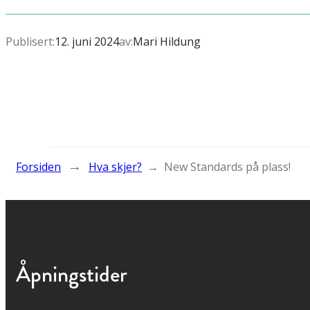
Publisert:
12. juni 2024
av:
Mari Hildung
→
Forsiden
Hva skjer?
→
New Standards på plass!
Åpningstider