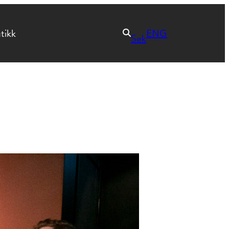
tikk
ENG
Søk