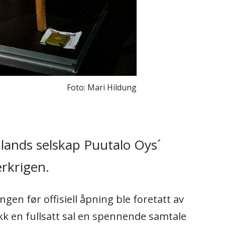
Foto: Mari Hildung
nlands selskap Puutalo Oys´
rkrigen.
gen før offisiell åpning ble foretatt av
ikk en fullsatt sal en spennende samtale