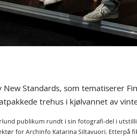
av New Standards, som tematiserer Fi
pakkede trehus i kjølvannet av vinte
nd publikum rundt i sin fotografi-del i utstillin
ektør for Archinfo Katarina Siltavuori. Etterpå f