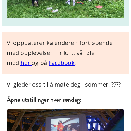
Vi oppdaterer kalenderen fortløpende
med opplevelser i friluft, så følg
med
her
og på
Facebook
.
Vi gleder oss til å møte deg i sommer! ????
Åpne utstillinger hver søndag: